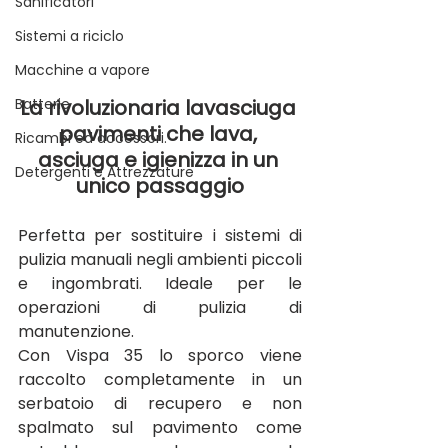
Sanificatori
Sistemi a riciclo
Macchine a vapore
Batterie
La rivoluzionaria lavasciuga 
pavimenti che lava, 
Ricambi ed accessori.
asciuga e igienizza in un 
Detergenti e Attrezzature
unico passaggio
Perfetta per sostituire i sistemi di 
pulizia manuali negli ambienti piccoli 
e ingombrati. Ideale per le 
operazioni di pulizia di 
manutenzione.
Con Vispa 35 lo sporco viene 
raccolto completamente in un 
serbatoio di recupero e non 
spalmato sul pavimento come 