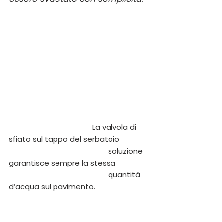
 La valvola di 
sfiato sul tappo del serbatoio 
                                                  soluzione 
garantisce sempre la stessa 
                                                  quantità 
d’acqua sul pavimento.