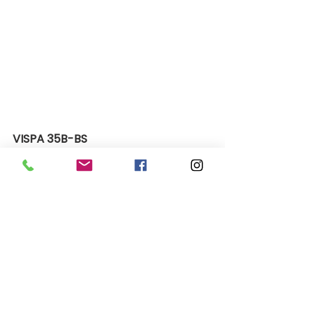
VISPA 35B-BS
Il vano batteria è facile da 
raggiungere e permette una 