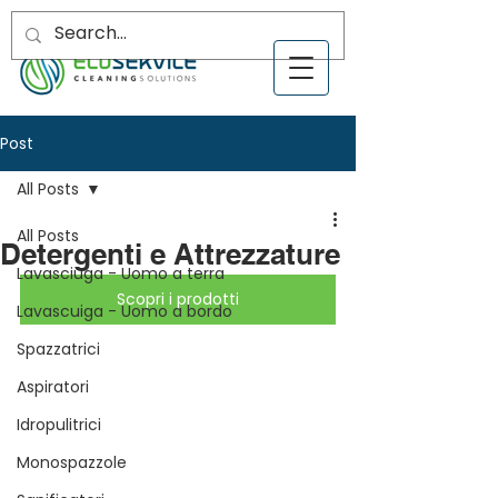
Post
All Posts
All Posts
Detergenti e Attrezzature
Lavasciuga - Uomo a terra
Scopri i prodotti
Lavascuiga - Uomo a bordo
Spazzatrici
Aspiratori
Idropulitrici
Monospazzole