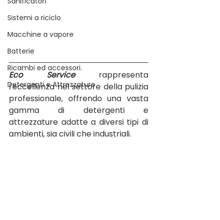
Sanificatori
Sistemi a riciclo
Macchine a vapore
Batterie
Ricambi ed accessori.
Eco Service
 rappresenta 
Detergenti e Attrezzature
l'eccellenza nel settore della pulizia 
professionale, offrendo una vasta 
gamma di detergenti e 
attrezzature adatte a diversi tipi di 
ambienti, sia civili che industriali. 