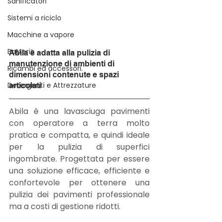
Sanificatori
Sistemi a riciclo
Macchine a vapore
Batterie
Abila è adatta alla pulizia di 
manutenzione di ambienti di 
Ricambi ed accessori.
dimensioni contenute e spazi 
Detergenti e Attrezzature
articolati
Abila è una lavasciuga pavimenti 
con operatore a terra molto 
pratica e compatta, e quindi ideale 
per la pulizia di superfici 
ingombrate. Progettata per essere 
una soluzione efficace, efficiente e 
confortevole per ottenere una 
pulizia dei pavimenti professionale 
ma a costi di gestione ridotti.